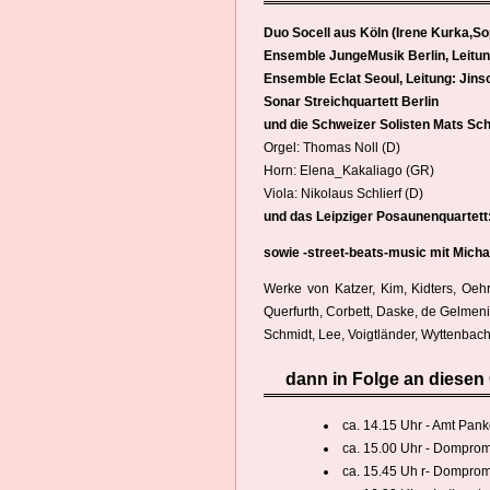
Duo Socell aus Köln (Irene Kurka,Sop
Ensemble JungeMusik Berlin, Leitun
Ensemble Eclat Seoul, Leitung: Jin
Sonar Streichquartett Berlin
und die Schweizer Solisten Mats Schei
Orgel: Thomas Noll (D)
Horn: Elena_Kakaliago (GR)
Viola: Nikolaus Schlierf (D)
und das Leipziger Posaunenquartet
sowie -street-beats-music mit Micha
Werke von Katzer, Kim, Kidters, Oehr
Querfurth, Corbett, Daske, de Gelmeni
Schmidt, Lee, Voigtländer, Wyttenbac
dann in Folge an diesen
ca. 14.15 Uhr - Amt Pank
ca. 15.00 Uhr - Dompro
ca. 15.45 Uh r- Dompro