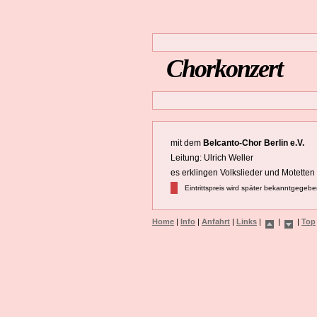
Chorkonzert
mit dem
Belcanto-Chor Berlin e.V.
Leitung: Ulrich Weller
es erklingen Volkslieder und Motette
Eintrittspreis wird später bekanntgegeb
Home
|
Info
|
Anfahrt
|
Links
|
|
|
Top