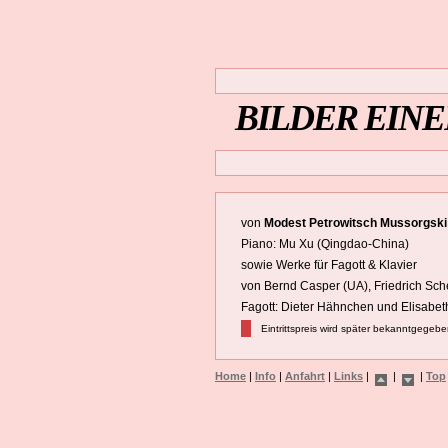
BILDER EIN
von
Modest Petrowitsch Mussorgski
Piano: Mu Xu (Qingdao-China)
sowie Werke für Fagott & Klavier
von Bernd Casper (UA), Friedrich Sch
Fagott: Dieter Hähnchen und Elisabet
Eintrittspreis wird später bekanntgegeb
Home
|
Info
|
Anfahrt
|
Links
|
|
|
Top