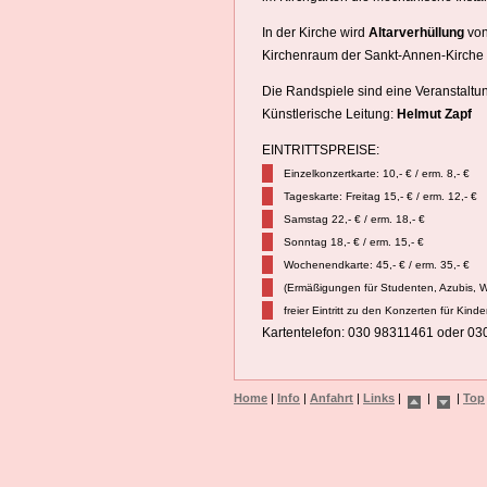
In der Kirche wird
Altarverhüllung
von
Kirchenraum der Sankt-Annen-Kirche a
Die Randspiele sind eine Veranstaltu
Künstlerische Leitung:
Helmut Zapf
EINTRITTSPREISE:
Einzelkonzertkarte: 10,- € / erm. 8,- €
Tageskarte: Freitag 15,- € / erm. 12,- €
Samstag 22,- € / erm. 18,- €
Sonntag 18,- € / erm. 15,- €
Wochenendkarte: 45,- € / erm. 35,- €
(Ermäßigungen für Studenten, Azubis, W
freier Eintritt zu den Konzerten für Kind
Kartentelefon: 030 98311461 oder 03
Home
|
Info
|
Anfahrt
|
Links
|
|
|
Top