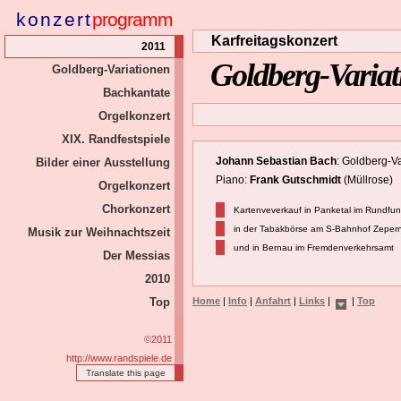
konzert
programm
Karfreitagskonzert
2011
Goldberg-Variat
Goldberg-Variationen
Bachkantate
Orgelkonzert
XIX. Randfestspiele
Johann Sebastian Bach
: Goldberg-V
Bilder einer Ausstellung
Piano:
Frank Gutschmidt
(Müllrose)
Orgelkonzert
Chorkonzert
Kartenveverkauf in Panketal im Rundfunk
in der Tabakbörse am S-Bahnhof Zepern
Musik zur Weihnachtszeit
und in Bernau im Fremdenverkehrsamt
Der Messias
2010
Top
Home
|
Info
|
Anfahrt
|
Links
|
|
Top
©2011
http://www.randspiele.de
Translate this page